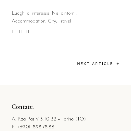
Luoghi di interesse
,
Nei dintorni
Accommodation
City
Travel
+
NEXT ARTICLE
Contatti
A:
P.za Pasini 3, 10132 – Torino (TO)
P:
+39.011.898.78.88