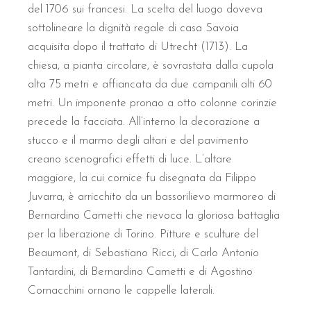
del 1706 sui francesi. La scelta del luogo doveva
sottolineare la dignità regale di casa Savoia
acquisita dopo il trattato di Utrecht (1713). La
chiesa, a pianta circolare, è sovrastata dalla cupola
alta 75 metri e affiancata da due campanili alti 60
metri. Un imponente pronao a otto colonne corinzie
precede la facciata. All’interno la decorazione a
stucco e il marmo degli altari e del pavimento
creano scenografici effetti di luce. L’altare
maggiore, la cui cornice fu disegnata da Filippo
Juvarra, è arricchito da un bassorilievo marmoreo di
Bernardino Cametti che rievoca la gloriosa battaglia
per la liberazione di Torino. Pitture e sculture del
Beaumont, di Sebastiano Ricci, di Carlo Antonio
Tantardini, di Bernardino Cametti e di Agostino
Cornacchini ornano le cappelle laterali.