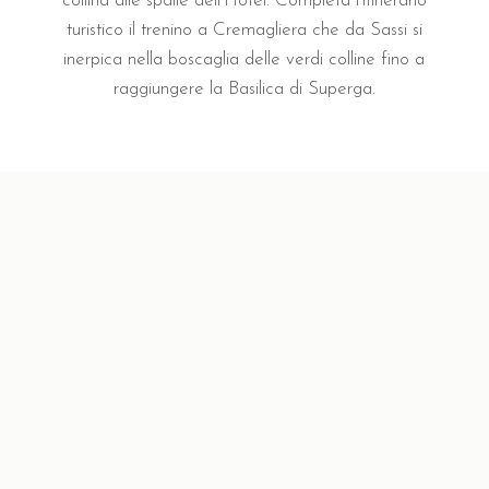
collina alle spalle dell'Hotel. Completa l'itinerario
turistico il trenino a Cremagliera che da Sassi si
inerpica nella boscaglia delle verdi colline fino a
raggiungere la Basilica di Superga.
"Hotel fantastico!"
Hotel fantastico! 3 km dalla mole
antonelliana e in una posizione
tranquilla! Camera molto belle
con vista sul fiume Po. Colazione