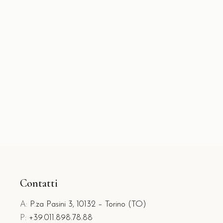
molto abbondante e deliziosa! Da
tornarci sicuramente un'altra volta
D.C.
Contatti
A:
P.za Pasini 3, 10132 – Torino (TO)
P:
+39.011.898.78.88