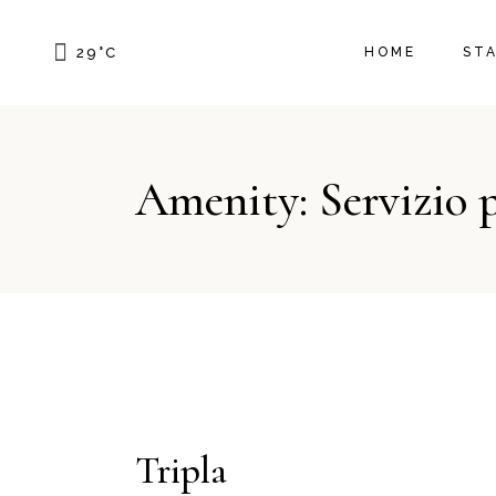
SIN
29
°
C
HOME
ST
MAT
STA
MAT
SIN
TRI
Amenity: Servizio p
MAT
STA
MAT
TRI
Tripla