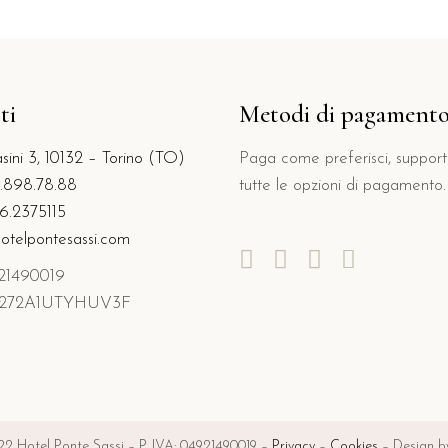
ti
Metodi di pagament
sini 3, 10132 – Torino (TO)
Paga come preferisci, suppor
1.898.78.88
tutte le opzioni di pagamento.
6.2375115
otelpontesassi.com
921490019
01272A1UTYHUV3F
2 Hotel Ponte Sassi – P. IVA: 04921490019 –
Privacy
–
Cookies
– Design by