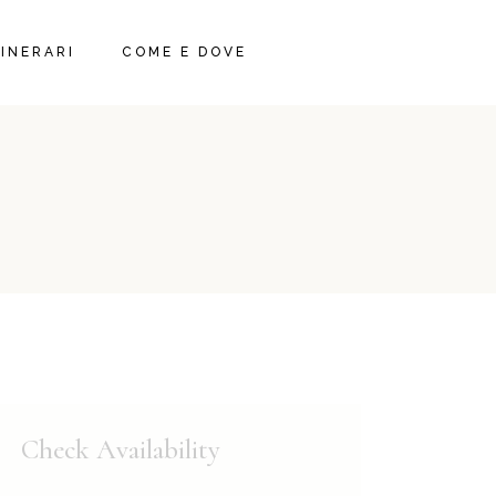
TINERARI
COME E DOVE
NI
NI
Check Availability