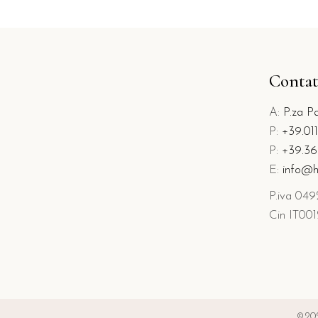
Contat
A:
P.za Pa
P:
+39.01
P:
+39.36
E:
info@h
P.iva 04
Cin IT0
©202