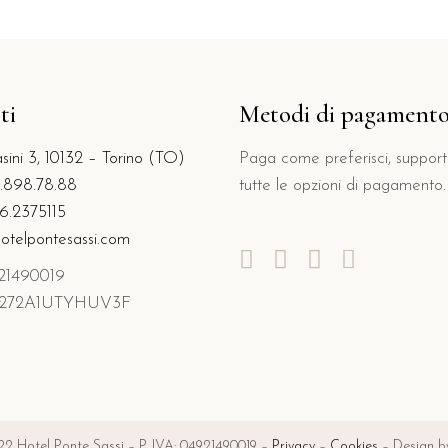
ti
Metodi di pagament
sini 3, 10132 – Torino (TO)
Paga come preferisci, suppor
1.898.78.88
tutte le opzioni di pagamento.
6.2375115
otelpontesassi.com
921490019
01272A1UTYHUV3F
2 Hotel Ponte Sassi – P. IVA: 04921490019 –
Privacy
–
Cookies
– Design by