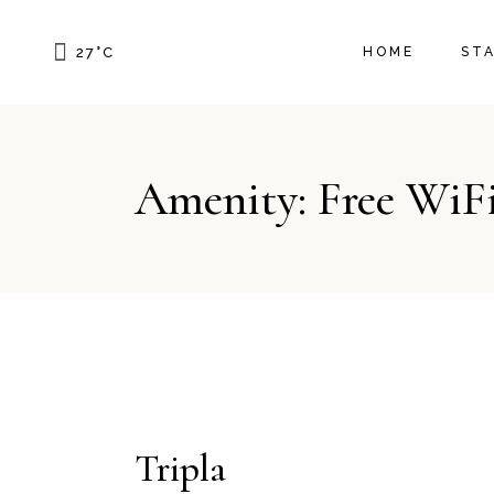
SIN
27
°
C
HOME
ST
MAT
STA
MAT
SIN
TRI
Amenity: Free WiF
MAT
STA
MAT
TRI
Tripla