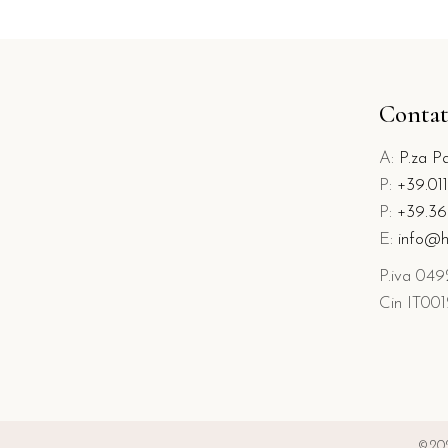
Contat
A:
P.za Pa
P:
+39.01
P:
+39.36
E:
info@h
P.iva 04
Cin IT0
©202