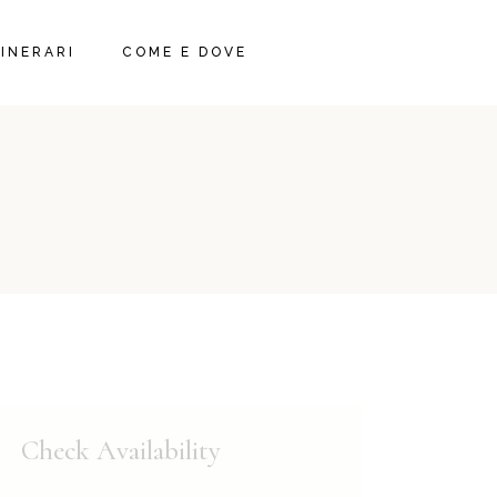
TINERARI
COME E DOVE
NI
NI
Check Availability